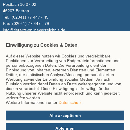
Postfach 10 07 02
46207 Bottrop
Tel.
(02041) 77 447 - 45
Fax:
(02041) 77 447 - 79
info@tierarzt-onlineverzeichnis.de
Einwilligung zu Cookies & Daten
Inhalt
Auf dieser Website nutzen wir Cookies und vergleichbare
Tierarzt-Suche
Funktionen zur Verarbeitung von Endgeräteinformationen und
Blog
personenbezogenen Daten. Die Verarbeitung dient der
Einbindung von Inhalten, externen Diensten und Elementen
Dritter, der statistischen Analyse/Messung, personalisierten
Werbung sowie der Einbindung sozialer Medien. Je nach
Hinweise
Funktion werden dabei Daten an Dritte weitergegeben und von
diesen verarbeitet. Diese Einwilligung ist freiwillig, für die
AGB
Nutzung unserer Website nicht erforderlich und kann jederzeit
Impressum
widerrufen werden.
Weitere Informationen unter
Datenschutz
.
Datenschutz
Kontakt
Alle akzeptieren
Ablehnen