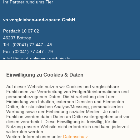
Ihr Partner rund ums Tier
vs vergleichen-und-sparen GmbH
Postfach 10 07 02
46207 Bottrop
Tel.
(02041) 77 447 - 45
Fax:
(02041) 77 447 - 79
info@tierarzt-onlineverzeichnis.de
Einwilligung zu Cookies & Daten
Inhalt
Auf dieser Website nutzen wir Cookies und vergleichbare
Tierarzt-Suche
Funktionen zur Verarbeitung von Endgeräteinformationen und
Blog
personenbezogenen Daten. Die Verarbeitung dient der
Einbindung von Inhalten, externen Diensten und Elementen
Dritter, der statistischen Analyse/Messung, personalisierten
Werbung sowie der Einbindung sozialer Medien. Je nach
Hinweise
Funktion werden dabei Daten an Dritte weitergegeben und von
diesen verarbeitet. Diese Einwilligung ist freiwillig, für die
AGB
Nutzung unserer Website nicht erforderlich und kann jederzeit
Impressum
widerrufen werden.
Weitere Informationen unter
Datenschutz
.
Datenschutz