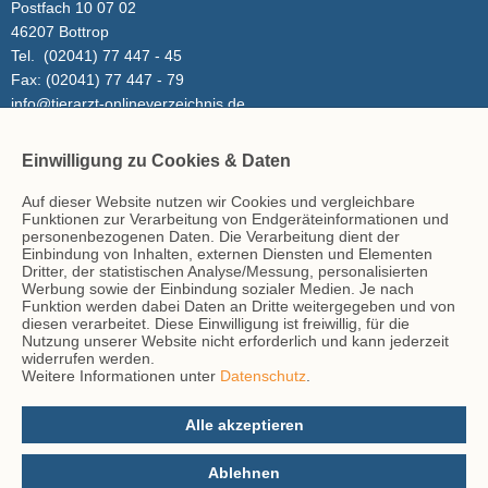
Postfach 10 07 02
46207 Bottrop
Tel.
(02041) 77 447 - 45
Fax:
(02041) 77 447 - 79
info@tierarzt-onlineverzeichnis.de
Einwilligung zu Cookies & Daten
Inhalt
Auf dieser Website nutzen wir Cookies und vergleichbare
Tierarzt-Suche
Funktionen zur Verarbeitung von Endgeräteinformationen und
Blog
personenbezogenen Daten. Die Verarbeitung dient der
Einbindung von Inhalten, externen Diensten und Elementen
Dritter, der statistischen Analyse/Messung, personalisierten
Werbung sowie der Einbindung sozialer Medien. Je nach
Hinweise
Funktion werden dabei Daten an Dritte weitergegeben und von
diesen verarbeitet. Diese Einwilligung ist freiwillig, für die
AGB
Nutzung unserer Website nicht erforderlich und kann jederzeit
Impressum
widerrufen werden.
Weitere Informationen unter
Datenschutz
.
Datenschutz
Kontakt
Alle akzeptieren
Ablehnen