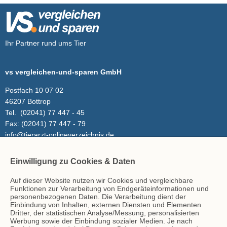
Ihr Partner rund ums Tier
vs vergleichen-und-sparen GmbH
Postfach 10 07 02
46207 Bottrop
Tel.
(02041) 77 447 - 45
Fax:
(02041) 77 447 - 79
info@tierarzt-onlineverzeichnis.de
Einwilligung zu Cookies & Daten
Inhalt
Auf dieser Website nutzen wir Cookies und vergleichbare
Tierarzt-Suche
Funktionen zur Verarbeitung von Endgeräteinformationen und
Blog
personenbezogenen Daten. Die Verarbeitung dient der
Einbindung von Inhalten, externen Diensten und Elementen
Dritter, der statistischen Analyse/Messung, personalisierten
Werbung sowie der Einbindung sozialer Medien. Je nach
Hinweise