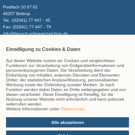
Postfach 10 07 02
46207 Bottrop
Tel.
(02041) 77 447 - 45
Fax:
(02041) 77 447 - 79
info@tierarzt-onlineverzeichnis.de
Einwilligung zu Cookies & Daten
Inhalt
Auf dieser Website nutzen wir Cookies und vergleichbare
Tierarzt-Suche
Funktionen zur Verarbeitung von Endgeräteinformationen und
Blog
personenbezogenen Daten. Die Verarbeitung dient der
Einbindung von Inhalten, externen Diensten und Elementen
Dritter, der statistischen Analyse/Messung, personalisierten
Werbung sowie der Einbindung sozialer Medien. Je nach
Hinweise
Funktion werden dabei Daten an Dritte weitergegeben und von
diesen verarbeitet. Diese Einwilligung ist freiwillig, für die
AGB
Nutzung unserer Website nicht erforderlich und kann jederzeit
Impressum
widerrufen werden.
Weitere Informationen unter
Datenschutz
.
Datenschutz
Kontakt
Alle akzeptieren