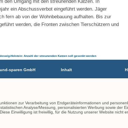
 um den Umgang mit den streunenden Katzen. In
ahr ein Abschussverbot eingeführt werden. Jäger
ch fern ab von der Wohnbebauung aufhalten. Bis zur
geführt werden, die Fronten zwischen Tierschützern und
chleswig-Holstein: Anzahl der streunenden Katzen soll gesenkt werden
n-und-sparen GmbH
Inhalt
H
02
Tierarzt-Suche
A
Blog
I
447 - 45
D
447 - 79
K
Funktionen zur Verarbeitung von Endgeräteinformationen und personen
lineverzeichnis.de
r statistischen Analyse/Messung, personalisierten Werbung sowie der 
ese Einwilligung ist freiwillig, für die Nutzung unserer Website nicht 