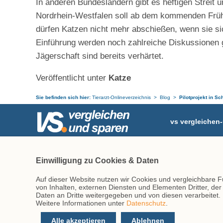
In anderen Bundesländern gibt es heftigen Streit
Nordrhein-Westfalen soll ab dem kommenden Frühj
dürfen Katzen nicht mehr abschießen, wenn sie si
Einführung werden noch zahlreiche Diskussionen 
Jägerschaft sind bereits verhärtet.
Veröffentlicht unter
Katze
Sie befinden sich hier:
Tierarzt-Onlineverzeichnis
Blog
Pilotprojekt in S
vs vergleiche
Postfach 10 07 
Ihr Partner rund ums Tier
46207 Bottrop
Einwilligung zu Cookies & Daten
Tel.
(02041) 77 
Fax:
(02041) 77 
Auf dieser Website nutzen wir Cookies und vergleichbare 
info@tierarzt-on
von Inhalten, externen Diensten und Elementen Dritter, de
Daten an Dritte weitergegeben und von diesen verarbeitet. Di
Weitere Informationen unter
Datenschutz
.
Alle akzeptieren
Ablehnen