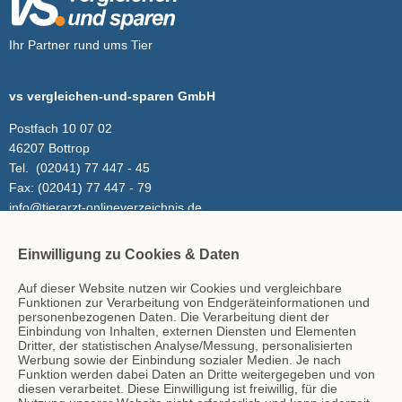
Ihr Partner rund ums Tier
vs vergleichen-und-sparen GmbH
Postfach 10 07 02
46207 Bottrop
Tel.
(02041) 77 447 - 45
Fax:
(02041) 77 447 - 79
info@tierarzt-onlineverzeichnis.de
Einwilligung zu Cookies & Daten
Inhalt
Auf dieser Website nutzen wir Cookies und vergleichbare
Tierarzt-Suche
Funktionen zur Verarbeitung von Endgeräteinformationen und
Blog
personenbezogenen Daten. Die Verarbeitung dient der
Einbindung von Inhalten, externen Diensten und Elementen
Dritter, der statistischen Analyse/Messung, personalisierten
Werbung sowie der Einbindung sozialer Medien. Je nach
Hinweise
Funktion werden dabei Daten an Dritte weitergegeben und von
diesen verarbeitet. Diese Einwilligung ist freiwillig, für die
AGB