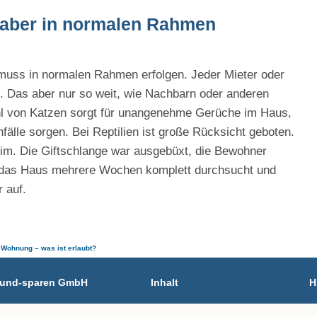
 – aber in normalen Rahmen
n muss in normalen Rahmen erfolgen. Jeder Mieter oder
 Das aber nur so weit, wie Nachbarn oder anderen
ahl von Katzen sorgt für unangenehme Gerüche im Haus,
älle sorgen. Bei Reptilien ist große Rücksicht geboten.
eim. Die Giftschlange war ausgebüxt, die Bewohner
das Haus mehrere Wochen komplett durchsucht und
 auf.
r Wohnung – was ist erlaubt?
n-und-sparen GmbH
Inhalt
H
02
Tierarzt-Suche
A