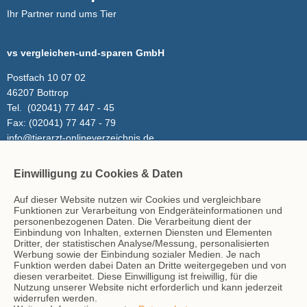
Ihr Partner rund ums Tier
vs vergleichen-und-sparen GmbH
Postfach 10 07 02
46207 Bottrop
Tel.
(02041) 77 447 - 45
Fax:
(02041) 77 447 - 79
info@tierarzt-onlineverzeichnis.de
Einwilligung zu Cookies & Daten
Inhalt
Auf dieser Website nutzen wir Cookies und vergleichbare
Tierarzt-Suche
Funktionen zur Verarbeitung von Endgeräteinformationen und
Blog
personenbezogenen Daten. Die Verarbeitung dient der
Einbindung von Inhalten, externen Diensten und Elementen
Dritter, der statistischen Analyse/Messung, personalisierten
Werbung sowie der Einbindung sozialer Medien. Je nach
Hinweise
Funktion werden dabei Daten an Dritte weitergegeben und von
diesen verarbeitet. Diese Einwilligung ist freiwillig, für die
AGB
Nutzung unserer Website nicht erforderlich und kann jederzeit
Impressum
widerrufen werden.