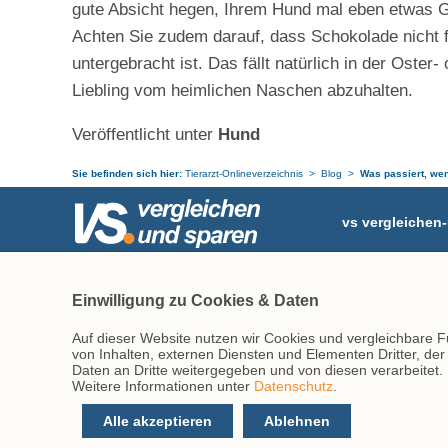
gute Absicht hegen, Ihrem Hund mal eben etwas G
Achten Sie zudem darauf, dass Schokolade nicht f
untergebracht ist. Das fällt natürlich in der Oster
Liebling vom heimlichen Naschen abzuhalten.
Veröffentlicht unter
Hund
Sie befinden sich hier:
Tierarzt-Onlineverzeichnis
Blog
Was passiert, wen
vs vergleiche
Postfach 10 07 
Ihr Partner rund ums Tier
46207 Bottrop
Einwilligung zu Cookies & Daten
Tel.
(02041) 77 
Fax:
(02041) 77 
Auf dieser Website nutzen wir Cookies und vergleichbare 
info@tierarzt-on
von Inhalten, externen Diensten und Elementen Dritter, de
Daten an Dritte weitergegeben und von diesen verarbeitet. Di
Weitere Informationen unter
Datenschutz
.
Alle akzeptieren
Ablehnen