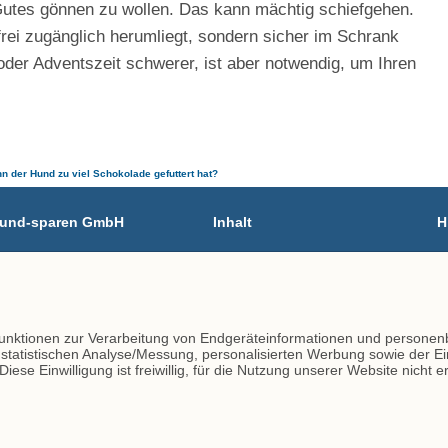
utes gönnen zu wollen. Das kann mächtig schiefgehen.
rei zugänglich herumliegt, sondern sicher im Schrank
- oder Adventszeit schwerer, ist aber notwendig, um Ihren
n der Hund zu viel Schokolade gefuttert hat?
n-und-sparen GmbH
Inhalt
H
02
Tierarzt-Suche
A
Blog
I
447 - 45
D
447 - 79
K
Funktionen zur Verarbeitung von Endgeräteinformationen und personen
lineverzeichnis.de
r statistischen Analyse/Messung, personalisierten Werbung sowie der 
ese Einwilligung ist freiwillig, für die Nutzung unserer Website nicht 
© vs vergleichen-und-sparen GmbH 2026