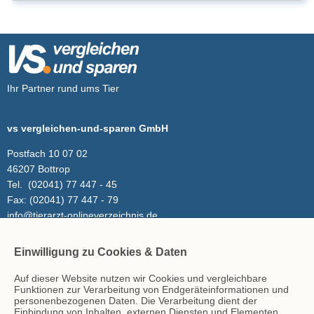
Ihr Partner rund ums Tier
vs vergleichen-und-sparen GmbH
Postfach 10 07 02
46207 Bottrop
Tel.
(02041) 77 447 - 45
Fax:
(02041) 77 447 - 79
info@tierarzt-onlineverzeichnis.de
Einwilligung zu Cookies & Daten
Inhalt
Auf dieser Website nutzen wir Cookies und vergleichbare
Tierarzt-Suche
Funktionen zur Verarbeitung von Endgeräteinformationen und
Blog
personenbezogenen Daten. Die Verarbeitung dient der
Einbindung von Inhalten, externen Diensten und Elementen