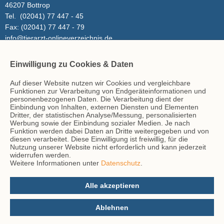
46207 Bottrop
Tel.
(02041) 77 447 - 45
Fax:
(02041) 77 447 - 79
info@tierarzt-onlineverzeichnis.de
Einwilligung zu Cookies & Daten
Inhalt
Auf dieser Website nutzen wir Cookies und vergleichbare
Tierarzt-Suche
Funktionen zur Verarbeitung von Endgeräteinformationen und
Blog
personenbezogenen Daten. Die Verarbeitung dient der
Einbindung von Inhalten, externen Diensten und Elementen
Dritter, der statistischen Analyse/Messung, personalisierten
Werbung sowie der Einbindung sozialer Medien. Je nach
Hinweise
Funktion werden dabei Daten an Dritte weitergegeben und von
diesen verarbeitet. Diese Einwilligung ist freiwillig, für die
AGB
Nutzung unserer Website nicht erforderlich und kann jederzeit
Impressum
widerrufen werden.
Weitere Informationen unter
Datenschutz
.
Datenschutz
Kontakt
Alle akzeptieren
Ablehnen
© vs vergleichen-und-sparen GmbH 2026