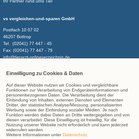
Ihr Partner rund ums Tier
vs vergleichen-und-sparen GmbH
Postfach 10 07 02
46207 Bottrop
Tel.
(02041) 77 447 - 45
Fax:
(02041) 77 447 - 79
info@tierarzt-onlineverzeichnis.de
Einwilligung zu Cookies & Daten
Inhalt
Auf dieser Website nutzen wir Cookies und vergleichbare
Tierarzt-Suche
Funktionen zur Verarbeitung von Endgeräteinformationen und
Blog
personenbezogenen Daten. Die Verarbeitung dient der
Einbindung von Inhalten, externen Diensten und Elementen
Dritter, der statistischen Analyse/Messung, personalisierten
Werbung sowie der Einbindung sozialer Medien. Je nach
Hinweise
Funktion werden dabei Daten an Dritte weitergegeben und von
diesen verarbeitet. Diese Einwilligung ist freiwillig, für die
AGB
Nutzung unserer Website nicht erforderlich und kann jederzeit
Impressum
widerrufen werden.
Weitere Informationen unter
Datenschutz
.
Datenschutz