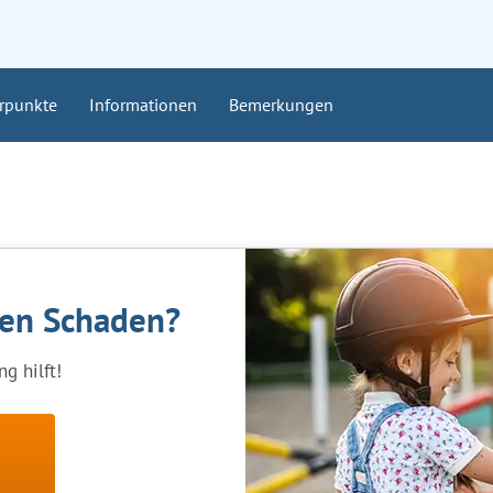
rpunkte
Informationen
Bemerkungen
nen Schaden?
g hilft!