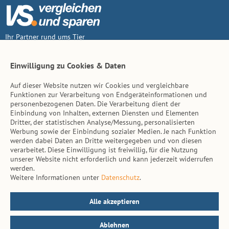
Ihr Partner rund ums Tier
Vertrag widerruf
Einwilligung zu Cookies & Daten
Auf dieser Website nutzen wir Cookies und vergleichbare
Inhalt
Funktionen zur Verarbeitung von Endgeräteinformationen und
personenbezogenen Daten. Die Verarbeitung dient der
Tierarzt-Suche
Einbindung von Inhalten, externen Diensten und Elementen
Dritter, der statistischen Analyse/Messung, personalisierten
Werbung sowie der Einbindung sozialer Medien. Je nach Funktion
Hinweise
werden dabei Daten an Dritte weitergegeben und von diesen
verarbeitet. Diese Einwilligung ist freiwillig, für die Nutzung
AGB
unserer Website nicht erforderlich und kann jederzeit widerrufen
werden.
Impressum
Weitere Informationen unter
Datenschutz
.
Datenschutz
Kontakt
Alle akzeptieren
Ablehnen