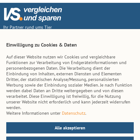
Ihr Partner rund ums Tier
Vertrag widerruf
Einwilligung zu Cookies & Daten
Auf dieser Website nutzen wir Cookies und vergleichbare
Inhalt
Funktionen zur Verarbeitung von Endgeräteinformationen und
personenbezogenen Daten. Die Verarbeitung dient der
Tierarzt-Suche
Einbindung von Inhalten, externen Diensten und Elementen
Dritter, der statistischen Analyse/Messung, personalisierten
Werbung sowie der Einbindung sozialer Medien. Je nach Funktion
Hinweise
werden dabei Daten an Dritte weitergegeben und von diesen
verarbeitet. Diese Einwilligung ist freiwillig, für die Nutzung
AGB
unserer Website nicht erforderlich und kann jederzeit widerrufen
werden.
Impressum
Weitere Informationen unter
Datenschutz
.
Datenschutz
Kontakt
Alle akzeptieren