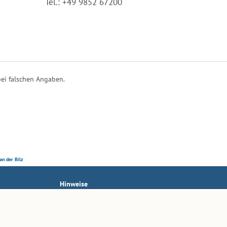
Tel.: +49 9852 67200
ei falschen Angaben.
an der Bilz
Hinweise
AGB
Impressum
Datenschutz