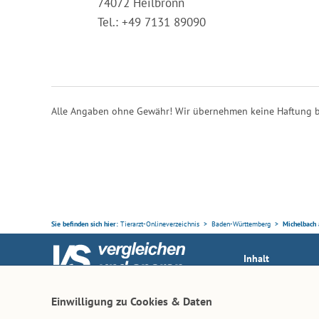
74072 Heilbronn
Tel.: +49 7131 89090
Alle Angaben ohne Gewähr! Wir übernehmen keine Haftung b
Sie befinden sich hier:
Tierarzt-Onlineverzeichnis
Baden-Württemberg
Michelbach 
Inhalt
Tierarzt-Suche
Ihr Partner rund ums Tier
Einwilligung zu Cookies & Daten