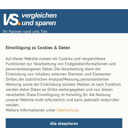
Ihr Partner rund ums Tier
Vertrag widerruf
Einwilligung zu Cookies & Daten
Auf dieser Website nutzen wir Cookies und vergleichbare
Inhalt
Funktionen zur Verarbeitung von Endgeräteinformationen und
personenbezogenen Daten. Die Verarbeitung dient der
Tierarzt-Suche
Einbindung von Inhalten, externen Diensten und Elementen
Dritter, der statistischen Analyse/Messung, personalisierten
Werbung sowie der Einbindung sozialer Medien. Je nach Funktion
Hinweise
werden dabei Daten an Dritte weitergegeben und von diesen
verarbeitet. Diese Einwilligung ist freiwillig, für die Nutzung
AGB
unserer Website nicht erforderlich und kann jederzeit widerrufen
werden.
Impressum
Weitere Informationen unter
Datenschutz
.
Datenschutz
Kontakt
Alle akzeptieren