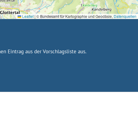
Leaflet
|
© Bundesamt für Kartographie und Geodäsie,
Datenquellen
n Eintrag aus der Vorschlagsliste aus.