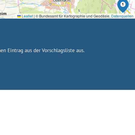
Leaflet
|
© Bundesamt für Kartographie und Geodäsie,
Datenquellen
n Eintrag aus der Vorschlagsliste aus.