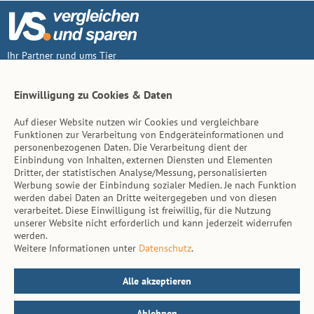
Ihr Partner rund ums Tier
Vertrag widerruf
Einwilligung zu Cookies & Daten
Auf dieser Website nutzen wir Cookies und vergleichbare
Inhalt
Funktionen zur Verarbeitung von Endgeräteinformationen und
personenbezogenen Daten. Die Verarbeitung dient der
Tierarzt-Suche
Einbindung von Inhalten, externen Diensten und Elementen
Dritter, der statistischen Analyse/Messung, personalisierten
Werbung sowie der Einbindung sozialer Medien. Je nach Funktion
Hinweise
werden dabei Daten an Dritte weitergegeben und von diesen
verarbeitet. Diese Einwilligung ist freiwillig, für die Nutzung
AGB
unserer Website nicht erforderlich und kann jederzeit widerrufen
werden.
Impressum
Weitere Informationen unter
Datenschutz
.
Datenschutz
Kontakt
Alle akzeptieren
Ablehnen