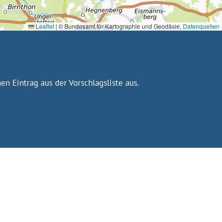
Leaflet
|
© Bundesamt für Kartographie und Geodäsie,
Datenquellen
n Eintrag aus der Vorschlagsliste aus.