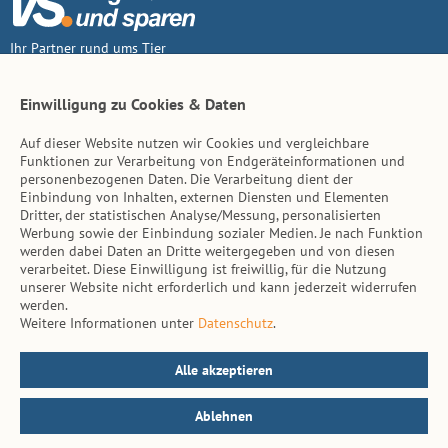
Ihr Partner rund ums Tier
Vertrag widerruf
Einwilligung zu Cookies & Daten
Auf dieser Website nutzen wir Cookies und vergleichbare
Inhalt
Funktionen zur Verarbeitung von Endgeräteinformationen und
personenbezogenen Daten. Die Verarbeitung dient der
Tierarzt-Suche
Einbindung von Inhalten, externen Diensten und Elementen
Dritter, der statistischen Analyse/Messung, personalisierten
Werbung sowie der Einbindung sozialer Medien. Je nach Funktion
Hinweise
werden dabei Daten an Dritte weitergegeben und von diesen
verarbeitet. Diese Einwilligung ist freiwillig, für die Nutzung
AGB
unserer Website nicht erforderlich und kann jederzeit widerrufen
werden.
Impressum
Weitere Informationen unter
Datenschutz
.
Datenschutz
Kontakt
Alle akzeptieren
Ablehnen
© vs. vergleichen-und-sparen.de 2026