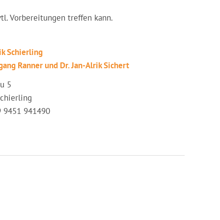
vtl. Vorbereitungen treffen kann.
ik Schierling
gang Ranner und Dr. Jan-Alrik Sichert
u 5
chierling
49 9451 941490