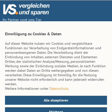
Ihr Partner rund ums Tier
Vertrag widerruf
Einwilligung zu Cookies & Daten
Auf dieser Website nutzen wir Cookies und vergleichbare
Inhalt
Funktionen zur Verarbeitung von Endgeräteinformationen und
personenbezogenen Daten. Die Verarbeitung dient der
Tierarzt-Suche
Einbindung von Inhalten, externen Diensten und Elementen
Dritter, der statistischen Analyse/Messung, personalisierten
Werbung sowie der Einbindung sozialer Medien. Je nach Funktion
Hinweise
werden dabei Daten an Dritte weitergegeben und von diesen
verarbeitet. Diese Einwilligung ist freiwillig, für die Nutzung
AGB
unserer Website nicht erforderlich und kann jederzeit widerrufen
werden.
Impressum
Weitere Informationen unter
Datenschutz
.
Datenschutz
Kontakt
Alle akzeptieren
Ablehnen