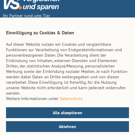
Ihr Partner rund ums Tier
Vertrag widerruf
Einwilligung zu Cookies & Daten
Auf dieser Website nutzen wir Cookies und vergleichbare
Inhalt
Funktionen zur Verarbeitung von Endgeräteinformationen und
personenbezogenen Daten. Die Verarbeitung dient der
Tierarzt-Suche
Einbindung von Inhalten, externen Diensten und Elementen
Dritter, der statistischen Analyse/Messung, personalisierten
Werbung sowie der Einbindung sozialer Medien. Je nach Funktion
Hinweise
werden dabei Daten an Dritte weitergegeben und von diesen
verarbeitet. Diese Einwilligung ist freiwillig, für die Nutzung
AGB
unserer Website nicht erforderlich und kann jederzeit widerrufen
werden.
Impressum
Weitere Informationen unter
Datenschutz
.
Datenschutz
Kontakt
Alle akzeptieren
Ablehnen
© vs. vergleichen-und-sparen.de 2026