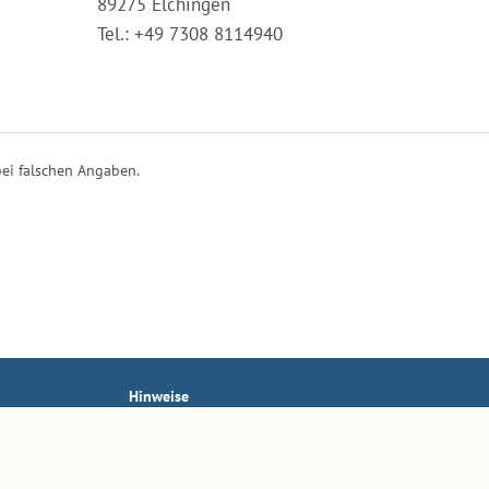
89275 Elchingen
Tel.: +49 7308 8114940
ei falschen Angaben.
Hinweise
AGB
Impressum
Datenschutz