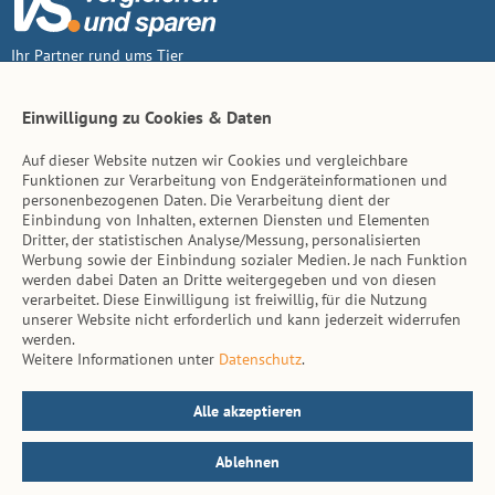
Ihr Partner rund ums Tier
Vertrag widerruf
Einwilligung zu Cookies & Daten
Auf dieser Website nutzen wir Cookies und vergleichbare
Inhalt
Funktionen zur Verarbeitung von Endgeräteinformationen und
personenbezogenen Daten. Die Verarbeitung dient der
Tierarzt-Suche
Einbindung von Inhalten, externen Diensten und Elementen
Dritter, der statistischen Analyse/Messung, personalisierten
Werbung sowie der Einbindung sozialer Medien. Je nach Funktion
Hinweise
werden dabei Daten an Dritte weitergegeben und von diesen
verarbeitet. Diese Einwilligung ist freiwillig, für die Nutzung
AGB
unserer Website nicht erforderlich und kann jederzeit widerrufen
werden.
Impressum
Weitere Informationen unter
Datenschutz
.
Datenschutz
Kontakt
Alle akzeptieren
Ablehnen
© vs. vergleichen-und-sparen.de 2026