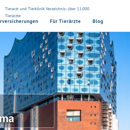
Tierarzt und Tierklinik Verzeichnis: über 11.000
Tierärzte
rversicherungen
Für Tierärzte
Blog
ama