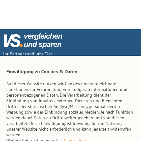
Ihr Partner rund ums Tier
Vertrag widerruf
Einwilligung zu Cookies & Daten
Auf dieser Website nutzen wir Cookies und vergleichbare
Inhalt
Funktionen zur Verarbeitung von Endgeräteinformationen und
personenbezogenen Daten. Die Verarbeitung dient der
Tierarzt-Suche
Einbindung von Inhalten, externen Diensten und Elementen
Dritter, der statistischen Analyse/Messung, personalisierten
Werbung sowie der Einbindung sozialer Medien. Je nach Funktion
Hinweise
werden dabei Daten an Dritte weitergegeben und von diesen
verarbeitet. Diese Einwilligung ist freiwillig, für die Nutzung
AGB
unserer Website nicht erforderlich und kann jederzeit widerrufen
werden.
Impressum
Weitere Informationen unter
Datenschutz
.