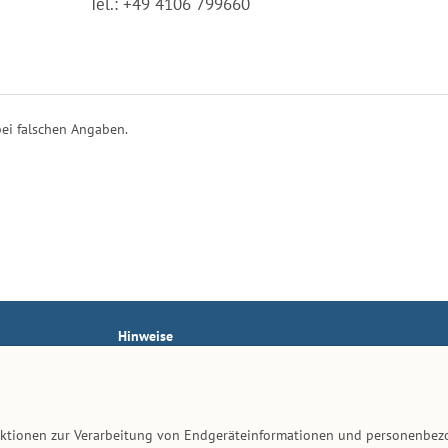
Tel.: +49 4106 799660
ei falschen Angaben.
Hinweise
AGB
Impressum
Datenschutz
unktionen zur Verarbeitung von Endgeräteinformationen und personenbez
Kontakt