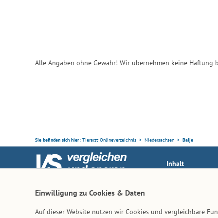
Alle Angaben ohne Gewähr! Wir übernehmen keine Haftung b
Sie befinden sich hier:
Tierarzt-Onlineverzeichnis
Niedersachsen
Balje
Inhalt
Tierarzt-Suche
Ihr Partner rund ums Tier
Einwilligung zu Cookies & Daten
Vertrag widerruf
Auf dieser Website nutzen wir Cookies und vergleichbare F