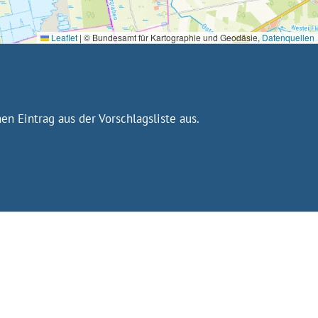
Leaflet
|
© Bundesamt für Kartographie und Geodäsie,
Datenquellen
n Eintrag aus der Vorschlagsliste aus.