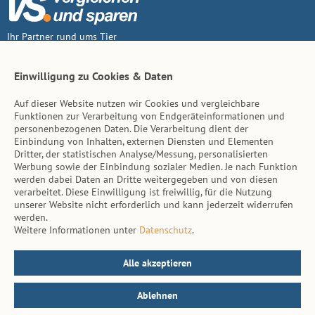
Ihr Partner rund ums Tier
Vertrag widerruf
Einwilligung zu Cookies & Daten
Auf dieser Website nutzen wir Cookies und vergleichbare
Inhalt
Funktionen zur Verarbeitung von Endgeräteinformationen und
personenbezogenen Daten. Die Verarbeitung dient der
Tierarzt-Suche
Einbindung von Inhalten, externen Diensten und Elementen
Dritter, der statistischen Analyse/Messung, personalisierten
Werbung sowie der Einbindung sozialer Medien. Je nach Funktion
Hinweise
werden dabei Daten an Dritte weitergegeben und von diesen
verarbeitet. Diese Einwilligung ist freiwillig, für die Nutzung
AGB
unserer Website nicht erforderlich und kann jederzeit widerrufen
werden.
Impressum
Weitere Informationen unter
Datenschutz
.
Datenschutz
Kontakt
Alle akzeptieren
Ablehnen
© vs. vergleichen-und-sparen.de 2026