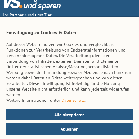
Ihr Partner rund ums Tier
Vertrag widerruf
Einwilligung zu Cookies & Daten
Auf dieser Website nutzen wir Cookies und vergleichbare
Inhalt
Funktionen zur Verarbeitung von Endgeräteinformationen und
personenbezogenen Daten. Die Verarbeitung dient der
Tierarzt-Suche
Einbindung von Inhalten, externen Diensten und Elementen
Dritter, der statistischen Analyse/Messung, personalisierten
Werbung sowie der Einbindung sozialer Medien. Je nach Funktion
Hinweise
werden dabei Daten an Dritte weitergegeben und von diesen
verarbeitet. Diese Einwilligung ist freiwillig, für die Nutzung
AGB
unserer Website nicht erforderlich und kann jederzeit widerrufen
werden.
Impressum
Weitere Informationen unter
Datenschutz
.
Datenschutz
Kontakt
Alle akzeptieren
Ablehnen
© vs. vergleichen-und-sparen.de 2026