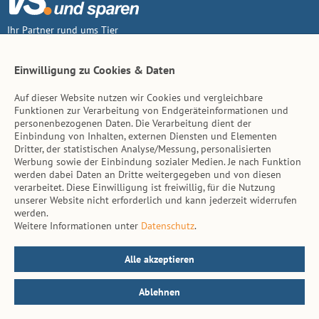
Ihr Partner rund ums Tier
Vertrag widerruf
Einwilligung zu Cookies & Daten
Auf dieser Website nutzen wir Cookies und vergleichbare
Inhalt
Funktionen zur Verarbeitung von Endgeräteinformationen und
personenbezogenen Daten. Die Verarbeitung dient der
Tierarzt-Suche
Einbindung von Inhalten, externen Diensten und Elementen
Dritter, der statistischen Analyse/Messung, personalisierten
Werbung sowie der Einbindung sozialer Medien. Je nach Funktion
Hinweise
werden dabei Daten an Dritte weitergegeben und von diesen
verarbeitet. Diese Einwilligung ist freiwillig, für die Nutzung
AGB
unserer Website nicht erforderlich und kann jederzeit widerrufen
werden.
Impressum
Weitere Informationen unter
Datenschutz
.
Datenschutz
Kontakt
Alle akzeptieren
Ablehnen
© vs. vergleichen-und-sparen.de 2026