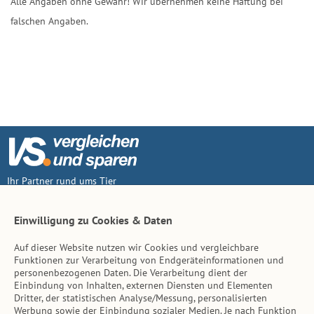
Alle Angaben ohne Gewähr! Wir übernehmen keine Haftung bei
falschen Angaben.
Ihr Partner rund ums Tier
Vertrag widerruf
Einwilligung zu Cookies & Daten
Auf dieser Website nutzen wir Cookies und vergleichbare
Inhalt
Funktionen zur Verarbeitung von Endgeräteinformationen und
personenbezogenen Daten. Die Verarbeitung dient der
Tierarzt-Suche
Einbindung von Inhalten, externen Diensten und Elementen
Dritter, der statistischen Analyse/Messung, personalisierten
Werbung sowie der Einbindung sozialer Medien. Je nach Funktion