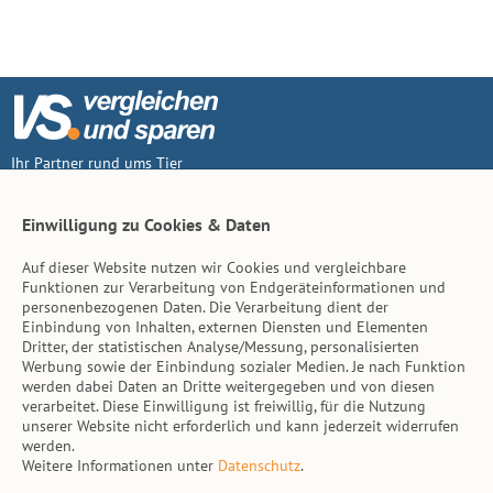
Ihr Partner rund ums Tier
Vertrag widerruf
Einwilligung zu Cookies & Daten
Auf dieser Website nutzen wir Cookies und vergleichbare
Inhalt
Funktionen zur Verarbeitung von Endgeräteinformationen und
personenbezogenen Daten. Die Verarbeitung dient der
Tierarzt-Suche
Einbindung von Inhalten, externen Diensten und Elementen
Dritter, der statistischen Analyse/Messung, personalisierten
Werbung sowie der Einbindung sozialer Medien. Je nach Funktion
Hinweise
werden dabei Daten an Dritte weitergegeben und von diesen
verarbeitet. Diese Einwilligung ist freiwillig, für die Nutzung
AGB
unserer Website nicht erforderlich und kann jederzeit widerrufen
werden.
Impressum
Weitere Informationen unter
Datenschutz
.
Datenschutz