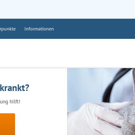
rpunkte
Informationen
rkrankt?
ng hilft!