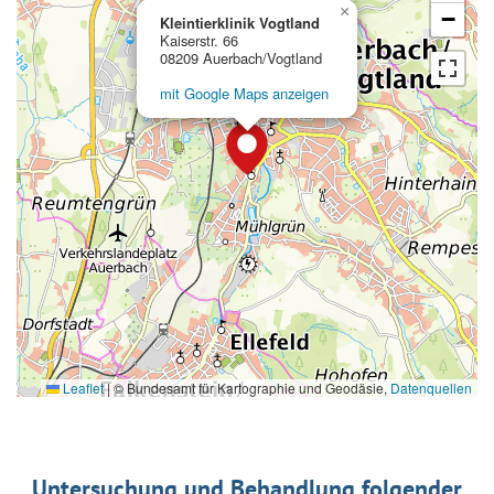
×
−
Kleintierklinik Vogtland
Kaiserstr. 66
08209 Auerbach/Vogtland
mit Google Maps anzeigen
Leaflet
|
© Bundesamt für Kartographie und Geodäsie,
Datenquellen
Untersuchung und Behandlung folgender