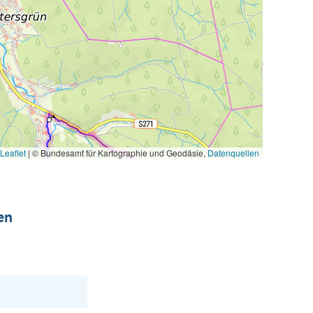
Leaflet
|
© Bundesamt für Kartographie und Geodäsie,
Datenquellen
en