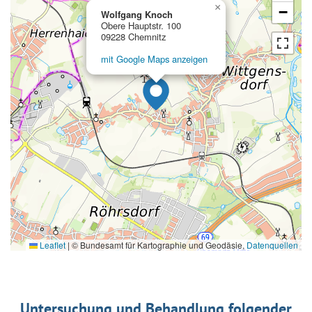
×
−
Wolfgang Knoch
Obere Hauptstr. 100
09228 Chemnitz
mit Google Maps anzeigen
Leaflet
|
© Bundesamt für Kartographie und Geodäsie,
Datenquellen
Untersuchung und Behandlung folgender