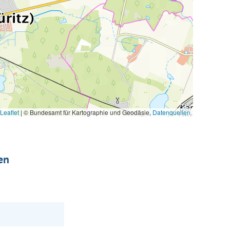
Leaflet
|
© Bundesamt für Kartographie und Geodäsie,
Datenquellen
en