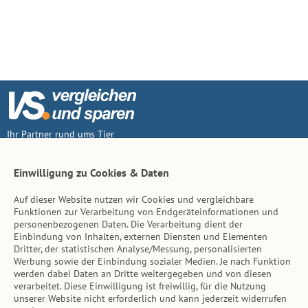
Ihr Partner rund ums Tier
Vertrag widerruf
Einwilligung zu Cookies & Daten
Auf dieser Website nutzen wir Cookies und vergleichbare
Inhalt
Funktionen zur Verarbeitung von Endgeräteinformationen und
personenbezogenen Daten. Die Verarbeitung dient der
Tierarzt-Suche
Einbindung von Inhalten, externen Diensten und Elementen
Dritter, der statistischen Analyse/Messung, personalisierten
Werbung sowie der Einbindung sozialer Medien. Je nach Funktion
Hinweise
werden dabei Daten an Dritte weitergegeben und von diesen
verarbeitet. Diese Einwilligung ist freiwillig, für die Nutzung
AGB
unserer Website nicht erforderlich und kann jederzeit widerrufen