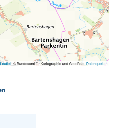
Leaflet
|
© Bundesamt für Kartographie und Geodäsie,
Datenquellen
en