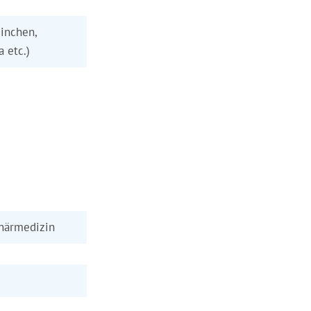
inchen,
a etc.)
närmedizin