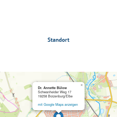
Standort
×
Dr. Annette Bülow
Schwanheider Weg 17
19258 Boizenburg/Elbe
mit Google Maps anzeigen