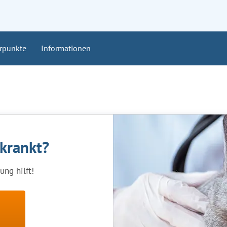
rpunkte
Informationen
rkrankt?
ng hilft!