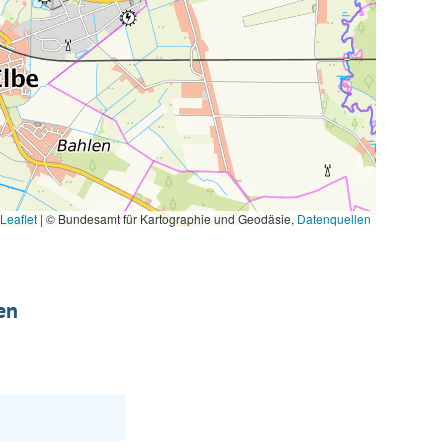
Leaflet
|
© Bundesamt für Kartographie und Geodäsie,
Datenquellen
en