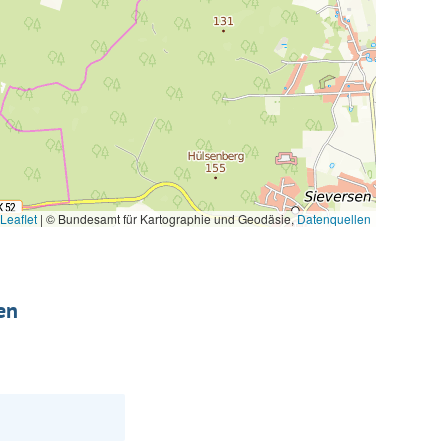
Leaflet
|
© Bundesamt für Kartographie und Geodäsie,
Datenquellen
en