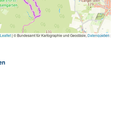
Leaflet
|
© Bundesamt für Kartographie und Geodäsie,
Datenquellen
en