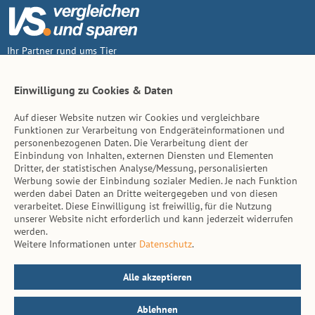
Ihr Partner rund ums Tier
Vertrag widerruf
Einwilligung zu Cookies & Daten
Auf dieser Website nutzen wir Cookies und vergleichbare
Inhalt
Funktionen zur Verarbeitung von Endgeräteinformationen und
personenbezogenen Daten. Die Verarbeitung dient der
Tierarzt-Suche
Einbindung von Inhalten, externen Diensten und Elementen
Dritter, der statistischen Analyse/Messung, personalisierten
Werbung sowie der Einbindung sozialer Medien. Je nach Funktion
Hinweise
werden dabei Daten an Dritte weitergegeben und von diesen
verarbeitet. Diese Einwilligung ist freiwillig, für die Nutzung
AGB
unserer Website nicht erforderlich und kann jederzeit widerrufen
werden.
Impressum
Weitere Informationen unter
Datenschutz
.
Datenschutz
Kontakt
Alle akzeptieren
Ablehnen