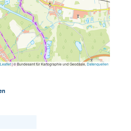
Leaflet
|
© Bundesamt für Kartographie und Geodäsie,
Datenquellen
en