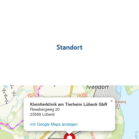
Standort
×
Kleintierklinik am Tierheim Lübeck GbR
Resebergweg 20
23569 Lübeck
mit Google Maps anzeigen