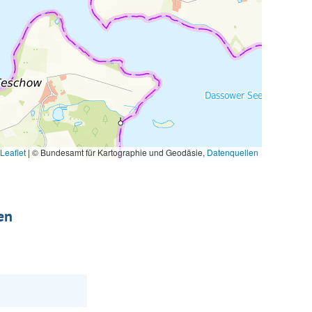
Leaflet
|
© Bundesamt für Kartographie und Geodäsie,
Datenquellen
en